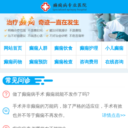
网站首页
癫痫人群
癫痫饮食
癫痫护理
小儿癫痫
癫痫药物
癫痫预防
癫痫检查
咨询费用
在线咨询
常见问诊
做了癫痫病手术 癫痫就能不发作了吗?
手术并非癫痫的万能药，除了严格的适应症，手术有效
也并不等于癫痫不再发作。
详情点击>>