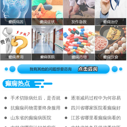
癫痫热点
手术切除病灶后，是否就
逐渐减药过程中为何容易
可以完全停药
复发，如何平稳过渡
抗癫痫药物需要终身服用
四川省哪家医院看癫痫好
吗，什么情况下可以减停
啊
山东省的癫痫病医院
江苏省哪里看癫痫病看的