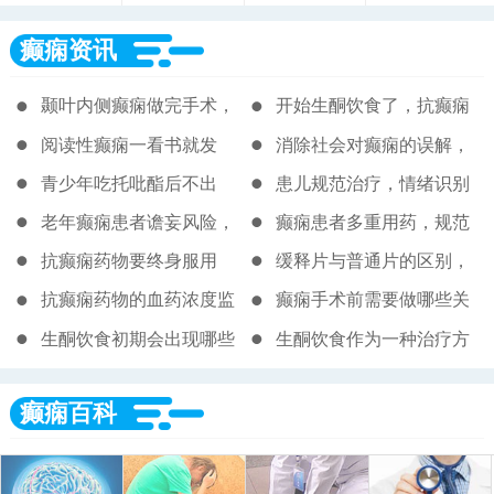
癫痫资讯
颞叶内侧癫痫做完手术，
开始生酮饮食了，抗癫痫
多久能恢复正常生活
药能不能慢慢减掉
阅读性癫痫一看书就发
消除社会对癫痫的误解，
作，难道要停药吗
从了解它不是精神病开始
青少年吃托吡酯后不出
患儿规范治疗，情绪识别
汗，夏天会不会中暑
训练改善社交能力
老年癫痫患者谵妄风险，
癫痫患者多重用药，规范
规范用药避免精神药物叠
管理避免重复用药
抗癫痫药物要终身服用
缓释片与普通片的区别，
加
吗，什么情况下可以减停
可以掰开服用吗
抗癫痫药物的血药浓度监
癫痫手术前需要做哪些关
测，哪些情况必须做
键的术前评估
生酮饮食初期会出现哪些
生酮饮食作为一种治疗方
副作用，如何应对
法，主要适用于哪类癫痫
癫痫百科