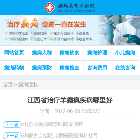
网站首页
癫痫人群
癫痫饮食
癫痫护理
小儿癫痫
癫痫药物
癫痫预防
癫痫检查
咨询费用
在线咨询
首页
>
癫痫症状
江西省治疗羊癫疯疾病哪里好
时间：2022-06-08 23:53:23
山东省癫痫哪家医院最便宜
上一篇
内蒙古自治区儿童医院癫痫科挂号
下一篇