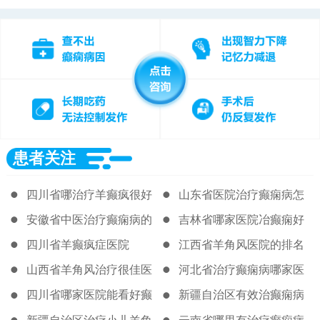
患者关注
四川省哪治疗羊癫疯很好
山东省医院治疗癫痫病怎
么样
安徽省中医治疗癫痫病的
吉林省哪家医院冶癫痫好
好医院
四川省羊癫疯症医院
江西省羊角风医院的排名
山西省羊角风治疗很佳医
河北省治疗癫痫病哪家医
院
院很好
四川省哪家医院能看好癫
新疆自治区有效治癫痫病
痫病
医院